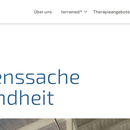
Über uns
terramed®
Therapieangebote
enssache
ndheit