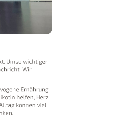
kt. Umso wichtiger
achricht: Wir
gewogene Ernährung,
kotin helfen, Herz
Alltag können viel
nken.
__________________________________