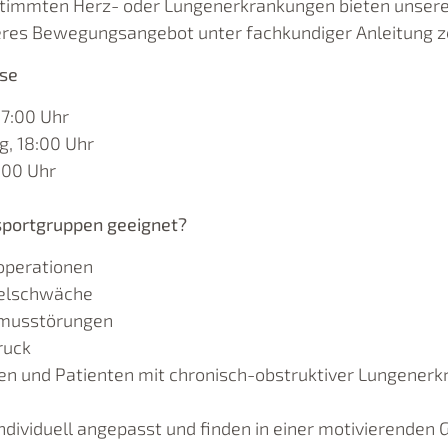
timmten Herz- oder Lungenerkrankungen bieten unser
eres Bewegungsangebot unter fachkundiger Anleitung zert
se
17:00 Uhr
, 18:00 Uhr
6:00 Uhr
sportgruppen geeignet?
operationen
elschwäche
musstörungen
ruck
en und Patienten mit chronisch-obstruktiver Lungener
dividuell angepasst und finden in einer motivierenden 