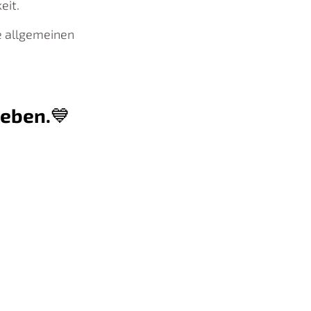
eit.
e allgemeinen
leben.
💙