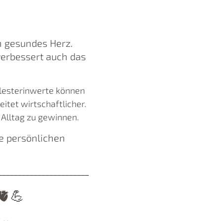
n gesundes Herz.
 verbessert auch das
lesterinwerte können
itet wirtschaftlicher.
 Alltag zu gewinnen.
e persönlichen
__________________________________
🫀💪