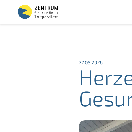
Skip
to
content
27.05.2026
Herz
Gesu