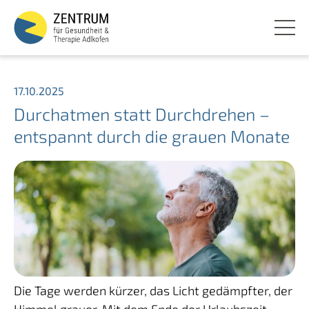
Skip
to
content
17.10.2025
Durchatmen statt Durchdrehen –
entspannt durch die grauen Monate
Die Tage werden kürzer, das Licht gedämpfter, der
Himmel grauer. Mit dem Ende der Urlaubszeit